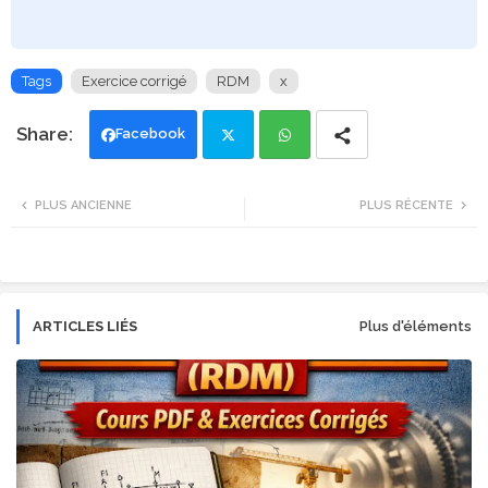
Tags
Exercice corrigé
RDM
x
Facebook
Twi
Wh
PLUS ANCIENNE
PLUS RÉCENTE
tte
ats
r
app
ARTICLES LIÉS
Plus d'éléments