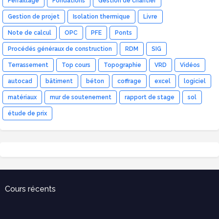
Ferraillage
Fondations
Gestion de chantier
Gestion de projet
Isolation thermique
Livre
Note de calcul
OPC
PFE
Ponts
Procédés généraux de construction
RDM
SIG
Terrassement
Top cours
Topographie
VRD
Vidéos
autocad
bâtiment
béton
coffrage
excel
logiciel
matériaux
mur de soutenement
rapport de stage
sol
étude de prix
Cours récents