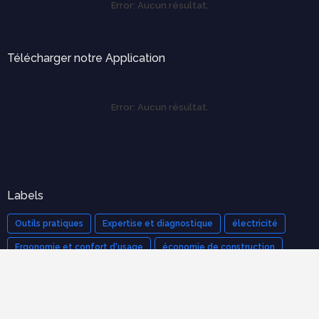
Error:
Aucun résultat.
Télécharger notre Application
Error:
Aucun résultat.
Labels
Outils pratiques
Expertise et diagnostique
électricité
Ergonomie et confort d'usage
économie de construction
mécanique des structures