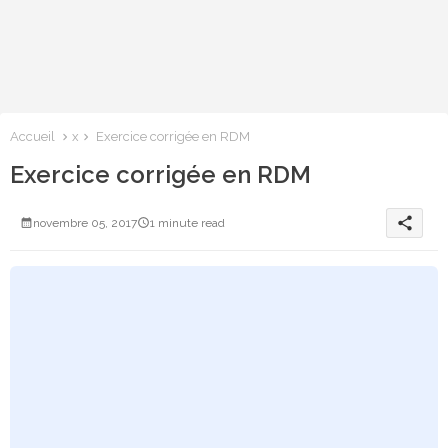
Accueil
x
Exercice corrigée en RDM
Exercice corrigée en RDM
share
novembre 05, 2017
1 minute read