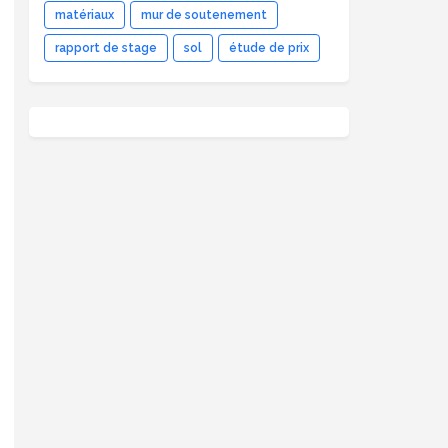
matériaux
mur de soutenement
rapport de stage
sol
étude de prix