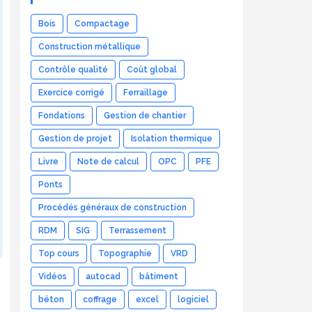
Bois
Compactage
Construction métallique
Contrôle qualité
Coût global
Exercice corrigé
Ferraillage
Fondations
Gestion de chantier
Gestion de projet
Isolation thermique
Livre
Note de calcul
OPC
PFE
Ponts
Procédés généraux de construction
RDM
SIG
Terrassement
Top cours
Topographie
VRD
Vidéos
autocad
bâtiment
béton
coffrage
excel
logiciel