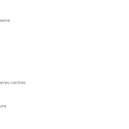
éisme
arres centres
ure