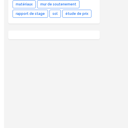
matériaux
mur de soutenement
rapport de stage
sol
étude de prix