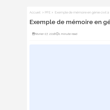
Accueil
PFE
Exemple de mémoire en génie civil à 
Exemple de mémoire en géni
février 07, 2018
1 minute read