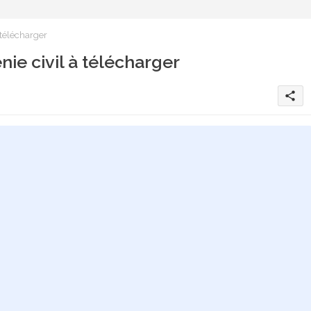
télécharger
e civil à télécharger
share