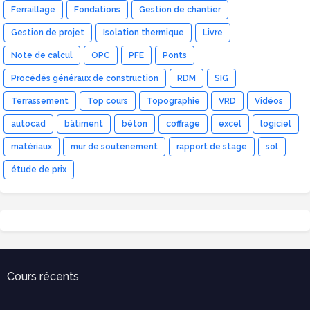
Ferraillage
Fondations
Gestion de chantier
Gestion de projet
Isolation thermique
Livre
Note de calcul
OPC
PFE
Ponts
Procédés généraux de construction
RDM
SIG
Terrassement
Top cours
Topographie
VRD
Vidéos
autocad
bâtiment
béton
coffrage
excel
logiciel
matériaux
mur de soutenement
rapport de stage
sol
étude de prix
Cours récents