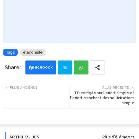
Tags
étanchéité
Facebook
Twi
Wh
PLUS ANCIENNE
PLUS RÉCENTE
TD corrigée sur l'effort simple et
tte
ats
l'effort tranchant des sollicitations
simple
r
app
ARTICLES LIÉS
Plus d'éléments