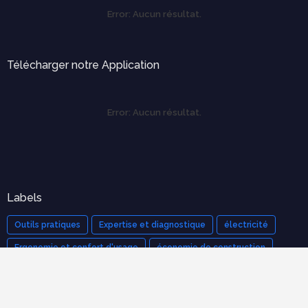
Error:
Aucun résultat.
Télécharger notre Application
Error:
Aucun résultat.
Labels
Outils pratiques
Expertise et diagnostique
électricité
Ergonomie et confort d'usage
économie de construction
mécanique des structures