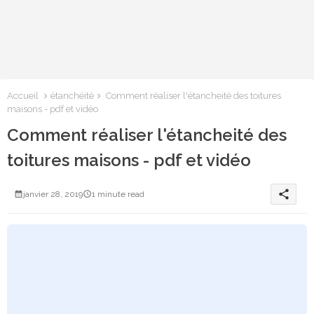
Accueil
étanchéité
Comment réaliser l'étancheité des toitures
maisons - pdf et vidéo
Comment réaliser l'étancheité des
toitures maisons - pdf et vidéo
share
janvier 28, 2019
1 minute read