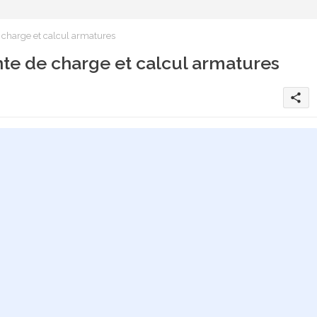
charge et calcul armatures
te de charge et calcul armatures
share