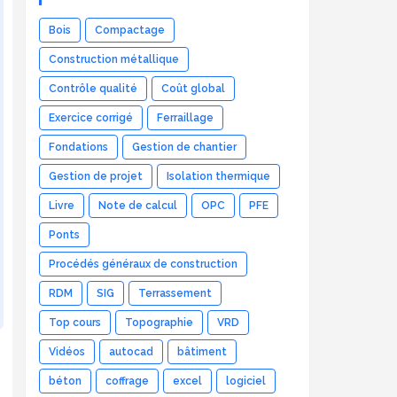
Bois
Compactage
Construction métallique
Contrôle qualité
Coût global
Exercice corrigé
Ferraillage
Fondations
Gestion de chantier
Gestion de projet
Isolation thermique
Livre
Note de calcul
OPC
PFE
Ponts
Procédés généraux de construction
RDM
SIG
Terrassement
Top cours
Topographie
VRD
Vidéos
autocad
bâtiment
béton
coffrage
excel
logiciel