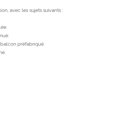
n, avec les sujets suivants :
lée.
nue.
 balcon préfabriqué.
mé.