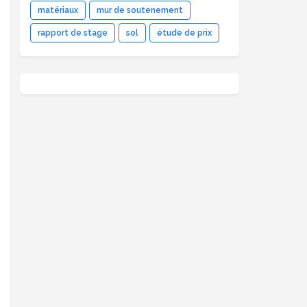
matériaux
mur de soutenement
rapport de stage
sol
étude de prix