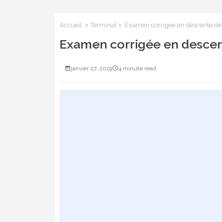
Accueil
Terminal
Examen corrigée en descente de 
Examen corrigée en descen
janvier 27, 2019
4 minute read