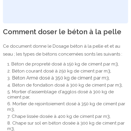
Comment doser le béton à la pelle
Ce document donne le Dosage béton à la pelle et et au
seau ; les types de bétons concernées sonts les suivants :
3
Béton de propreté dosé à 150 kg de ciment par m
,
3,
Béton courant dosé à 250 kg de ciment par m
Béton Armé dosé à 350 kg de ciment par m
3,
3,
Béton de fondation
dosé à
300 kg
de ciment par m
Mortier d'assemblage d'agglos
dosé à
300 kg
de
ciment par,
Mortier de rejointoiement
dosé à
350 kg
de ciment par
3,
m
3,
Chape lissée
dosée à
400 kg
de ciment par m
Chape sur sol en béton
dosée à
300 kg
de ciment par
3,
m