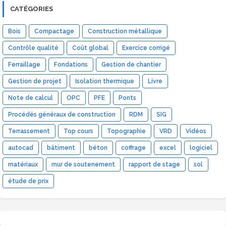
CATÉGORIES
Bois
Compactage
Construction métallique
Contrôle qualité
Coût global
Exercice corrigé
Ferraillage
Fondations
Gestion de chantier
Gestion de projet
Isolation thermique
Livre
Note de calcul
OPC
PFE
Ponts
Procédés généraux de construction
RDM
SIG
Terrassement
Top cours
Topographie
VRD
Vidéos
autocad
bâtiment
béton
coffrage
excel
logiciel
matériaux
mur de soutenement
rapport de stage
sol
étude de prix