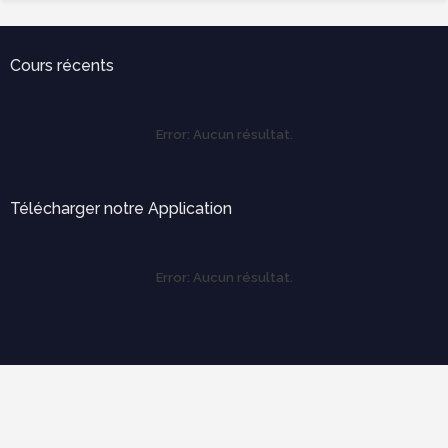
Cours récents
Error:
Aucun résultat.
Télécharger notre Application
Error:
Aucun résultat.
Labels
Outils pratiques
Expertise et diagnostique
électricité