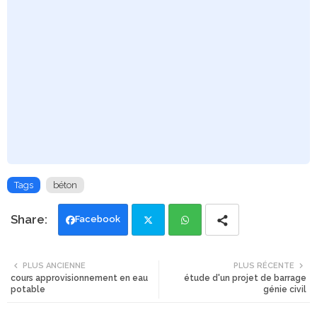
Tags
béton
Facebook
Twi
Wh
PLUS ANCIENNE
PLUS RÉCENTE
cours approvisionnement en eau
étude d'un projet de barrage
tte
ats
potable
génie civil
r
app