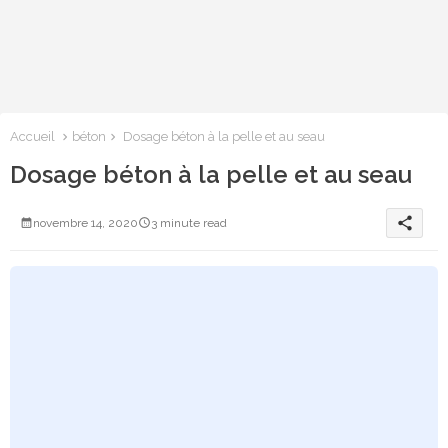
Accueil
béton
Dosage béton à la pelle et au seau
Dosage béton à la pelle et au seau
share
novembre 14, 2020
3 minute read