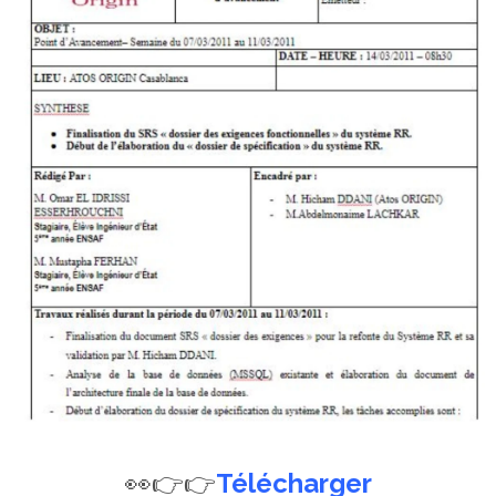
👀👉👉
Télécharger