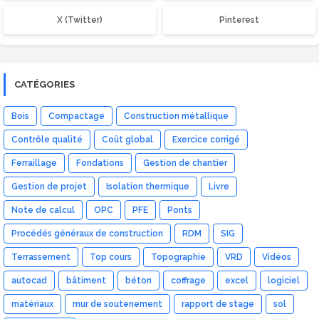
X (Twitter)
Pinterest
CATÉGORIES
Bois
Compactage
Construction métallique
Contrôle qualité
Coût global
Exercice corrigé
Ferraillage
Fondations
Gestion de chantier
Gestion de projet
Isolation thermique
Livre
Note de calcul
OPC
PFE
Ponts
Procédés généraux de construction
RDM
SIG
Terrassement
Top cours
Topographie
VRD
Vidéos
autocad
bâtiment
béton
coffrage
excel
logiciel
matériaux
mur de soutenement
rapport de stage
sol