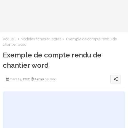
Accueil
Modèles fiches et lettres
Exemple de compte rendu de
chantier word
Exemple de compte rendu de
chantier word
share
mars 14, 2021
2 minute read