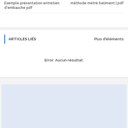
Exemple présentation entretien
méthode métré batiment | pdf
tte
ats
d'embauche pdf
r
app
ARTICLES LIÉS
Plus d'éléments
Error:
Aucun résultat.