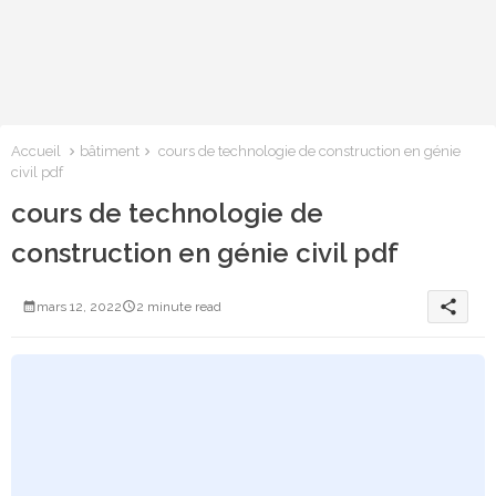
Accueil
bâtiment
cours de technologie de construction en génie
civil pdf
cours de technologie de
construction en génie civil pdf
share
mars 12, 2022
2 minute read