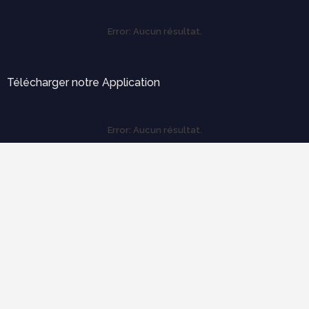
Error:
Aucun résultat.
Télécharger notre Application
Error:
Aucun résultat.
Labels
Outils pratiques
Expertise et diagnostique
électricité
Ergonomie et confort d'usage
économie de construction
mécanique des structures