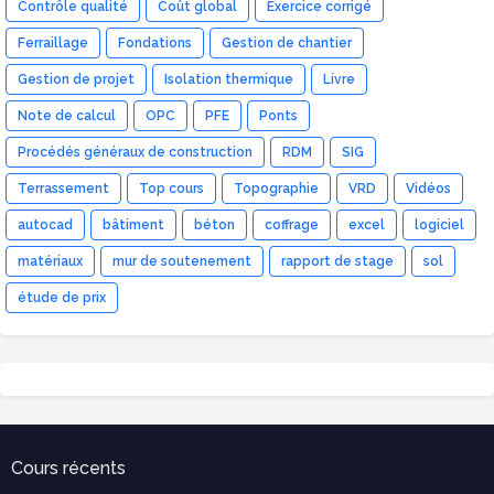
Contrôle qualité
Coût global
Exercice corrigé
Ferraillage
Fondations
Gestion de chantier
Gestion de projet
Isolation thermique
Livre
Note de calcul
OPC
PFE
Ponts
Procédés généraux de construction
RDM
SIG
Terrassement
Top cours
Topographie
VRD
Vidéos
autocad
bâtiment
béton
coffrage
excel
logiciel
matériaux
mur de soutenement
rapport de stage
sol
étude de prix
Cours récents