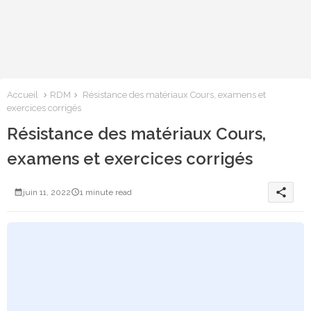
Accueil
RDM
Résistance des matériaux Cours, examens et
exercices corrigés
Résistance des matériaux Cours,
examens et exercices corrigés
share
juin 11, 2022
1 minute read