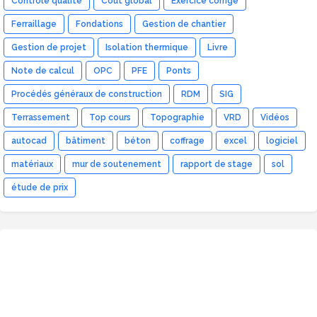
Contrôle qualité
Coût global
Exercice corrigé
Ferraillage
Fondations
Gestion de chantier
Gestion de projet
Isolation thermique
Livre
Note de calcul
OPC
PFE
Ponts
Procédés généraux de construction
RDM
SIG
Terrassement
Top cours
Topographie
VRD
Vidéos
autocad
bâtiment
béton
coffrage
excel
logiciel
matériaux
mur de soutenement
rapport de stage
sol
étude de prix