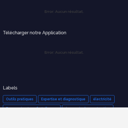
Error:
Aucun résultat.
Télécharger notre Application
Error:
Aucun résultat.
Labels
Outils pratiques
Expertise et diagnostique
électricité
Ergonomie et confort d'usage
économie de construction
mécanique des structures