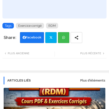
Tags
Exercice corrigé
RDM
Facebook
Twi
Wh
PLUS ANCIENNE
PLUS RÉCENTE
tte
ats
r
app
ARTICLES LIÉS
Plus d'éléments