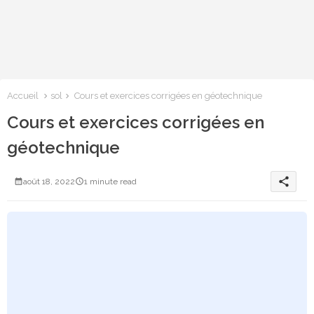
Accueil
sol
Cours et exercices corrigées en géotechnique
Cours et exercices corrigées en
géotechnique
share
août 18, 2022
1 minute read