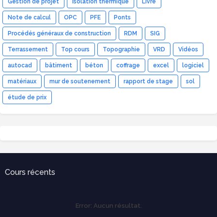
Gestion de projet
Isolation thermique
Livre
Note de calcul
OPC
PFE
Ponts
Procédés généraux de construction
RDM
SIG
Terrassement
Top cours
Topographie
VRD
Vidéos
autocad
bâtiment
béton
coffrage
excel
logiciel
matériaux
mur de soutenement
rapport de stage
sol
étude de prix
Cours récents
Error:
Aucun résultat.