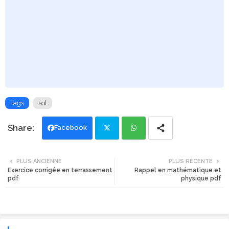
Tags
sol
Facebook
Twi
Wh
PLUS ANCIENNE
PLUS RÉCENTE
Exercice corrigée en terrassement
Rappel en mathématique et
tte
ats
pdf
physique pdf
r
app