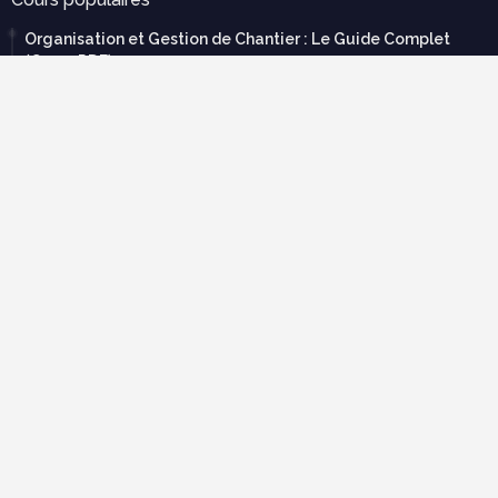
Organisation et Gestion de Chantier : Le Guide Complet
(Cours PDF)
novembre 21, 2025
Modèle de devis bâtiment pdf gratuit
mars 12, 2023
Tableau de métré BTP : guide complet + modèles Excel
septembre 20, 2025
70 exercices corrigées en RDM avec cours en pdf à
télécharger gratuitement
février 22, 2019
Descente de charge exercice corrigé pdf
mars 19, 2025