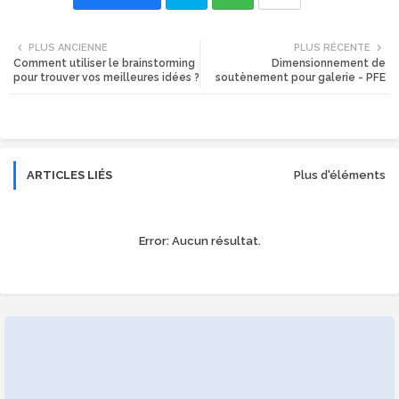
Twi
Wh
PLUS ANCIENNE
PLUS RÉCENTE
Comment utiliser le brainstorming
Dimensionnement de
tte
ats
pour trouver vos meilleures idées ?
soutènement pour galerie - PFE
r
app
ARTICLES LIÉS
Plus d'éléments
Error:
Aucun résultat.