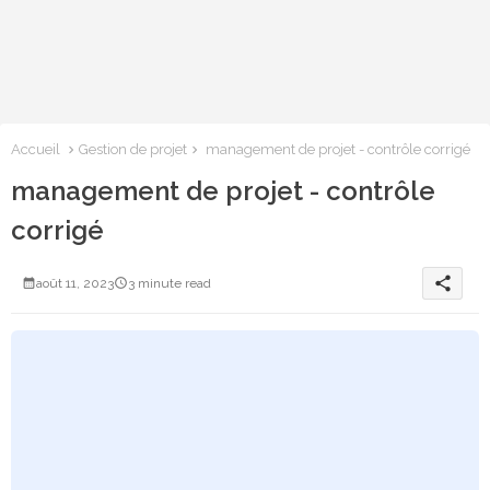
Accueil
Gestion de projet
management de projet - contrôle corrigé
management de projet - contrôle
corrigé
share
août 11, 2023
3 minute read