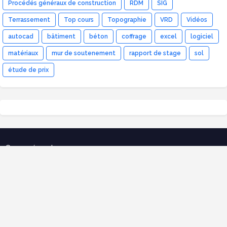
Procédés généraux de construction
RDM
SIG
Terrassement
Top cours
Topographie
VRD
Vidéos
autocad
bâtiment
béton
coffrage
excel
logiciel
matériaux
mur de soutenement
rapport de stage
sol
étude de prix
Cours récents
Error:
Aucun résultat.
Télécharger notre Application