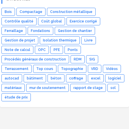
Bois
Compactage
Construction métallique
Contrôle qualité
Coût global
Exercice corrigé
Ferraillage
Fondations
Gestion de chantier
Gestion de projet
Isolation thermique
Livre
Note de calcul
OPC
PFE
Ponts
Procédés généraux de construction
RDM
SIG
Terrassement
Top cours
Topographie
VRD
Vidéos
autocad
bâtiment
béton
coffrage
excel
logiciel
matériaux
mur de soutenement
rapport de stage
sol
étude de prix