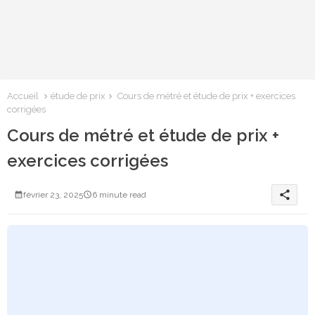
Accueil
étude de prix
Cours de métré et étude de prix + exercices
corrigées
Cours de métré et étude de prix +
exercices corrigées
share
février 23, 2025
6 minute read