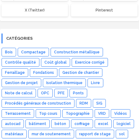
X (Twitter)
Pinterest
CATÉGORIES
Bois
Compactage
Construction métallique
Contrôle qualité
Coût global
Exercice corrigé
Ferraillage
Fondations
Gestion de chantier
Gestion de projet
Isolation thermique
Livre
Note de calcul
OPC
PFE
Ponts
Procédés généraux de construction
RDM
SIG
Terrassement
Top cours
Topographie
VRD
Vidéos
autocad
bâtiment
béton
coffrage
excel
logiciel
matériaux
mur de soutenement
rapport de stage
sol