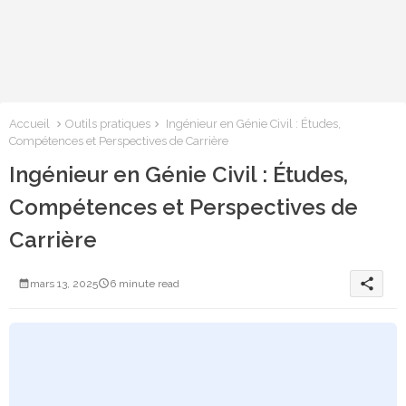
Accueil
Outils pratiques
Ingénieur en Génie Civil : Études,
Compétences et Perspectives de Carrière
Ingénieur en Génie Civil : Études,
Compétences et Perspectives de
Carrière
share
mars 13, 2025
6 minute read