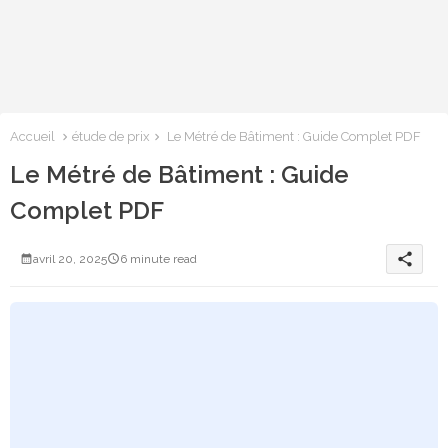
Accueil
étude de prix
Le Métré de Bâtiment : Guide Complet PDF
Le Métré de Bâtiment : Guide
Complet PDF
share
avril 20, 2025
6 minute read