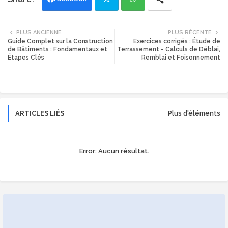
Twi
Wh
PLUS ANCIENNE
PLUS RÉCENTE
Guide Complet sur la Construction
Exercices corrigés : Étude de
tte
ats
de Bâtiments : Fondamentaux et
Terrassement - Calculs de Déblai,
Étapes Clés
Remblai et Foisonnement
r
app
ARTICLES LIÉS
Plus d'éléments
Error:
Aucun résultat.