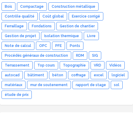
Bois
Compactage
Construction métallique
Contrôle qualité
Coût global
Exercice corrigé
Ferraillage
Fondations
Gestion de chantier
Gestion de projet
Isolation thermique
Livre
Note de calcul
OPC
PFE
Ponts
Procédés généraux de construction
RDM
SIG
Terrassement
Top cours
Topographie
VRD
Vidéos
autocad
bâtiment
béton
coffrage
excel
logiciel
matériaux
mur de soutenement
rapport de stage
sol
étude de prix