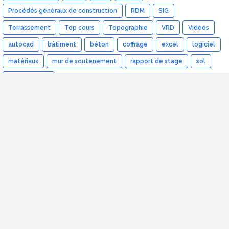
Procédés généraux de construction
RDM
SIG
Terrassement
Top cours
Topographie
VRD
Vidéos
autocad
bâtiment
béton
coffrage
excel
logiciel
matériaux
mur de soutenement
rapport de stage
sol
étude de prix