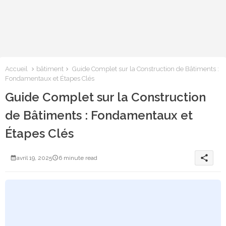
Accueil
bâtiment
Guide Complet sur la Construction de Bâtiments :
Fondamentaux et Étapes Clés
Guide Complet sur la Construction
de Bâtiments : Fondamentaux et
Étapes Clés
share
avril 19, 2025
6 minute read