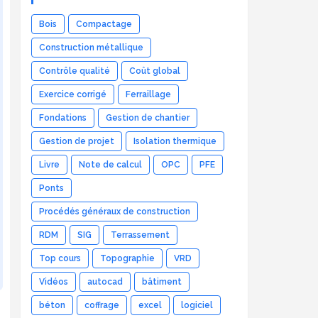
Bois
Compactage
Construction métallique
Contrôle qualité
Coût global
Exercice corrigé
Ferraillage
Fondations
Gestion de chantier
Gestion de projet
Isolation thermique
Livre
Note de calcul
OPC
PFE
Ponts
Procédés généraux de construction
RDM
SIG
Terrassement
Top cours
Topographie
VRD
Vidéos
autocad
bâtiment
béton
coffrage
excel
logiciel