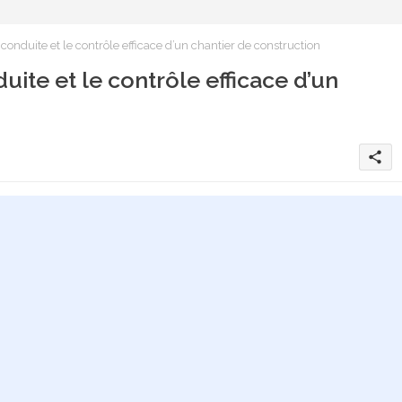
onduite et le contrôle efficace d’un chantier de construction
ite et le contrôle efficace d’un
share