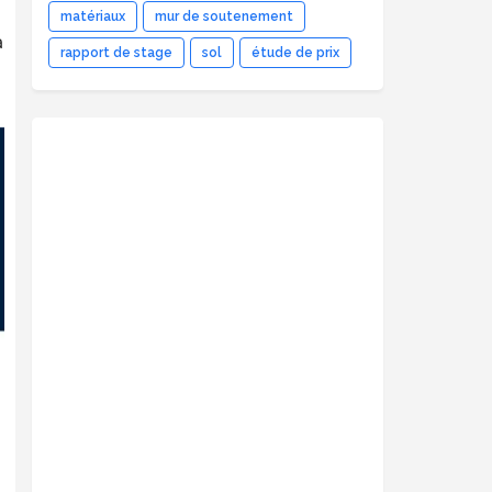
matériaux
mur de soutenement
a
rapport de stage
sol
étude de prix