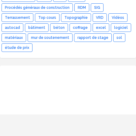
Procédés généraux de construction
RDM
SIG
Terrassement
Top cours
Topographie
VRD
Vidéos
autocad
bâtiment
béton
coffrage
excel
logiciel
matériaux
mur de soutenement
rapport de stage
sol
étude de prix