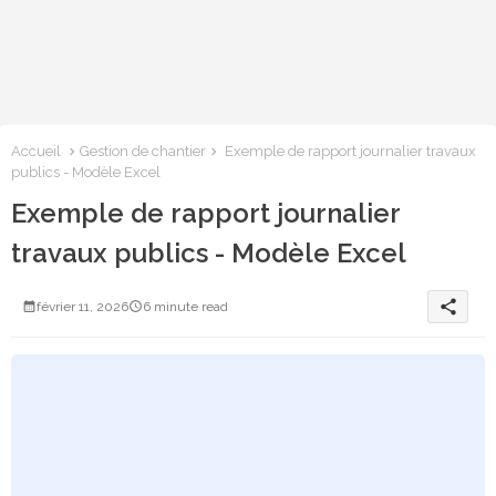
Accueil
Gestion de chantier
Exemple de rapport journalier travaux
publics - Modèle Excel
Exemple de rapport journalier
travaux publics - Modèle Excel
share
février 11, 2026
6 minute read