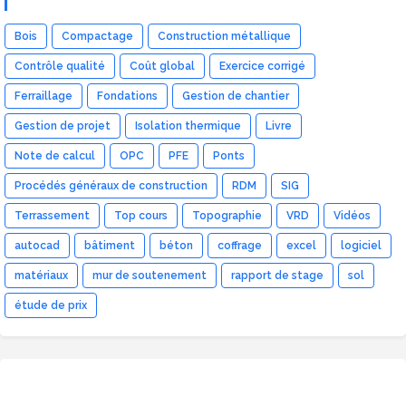
Bois
Compactage
Construction métallique
Contrôle qualité
Coût global
Exercice corrigé
Ferraillage
Fondations
Gestion de chantier
Gestion de projet
Isolation thermique
Livre
Note de calcul
OPC
PFE
Ponts
Procédés généraux de construction
RDM
SIG
Terrassement
Top cours
Topographie
VRD
Vidéos
autocad
bâtiment
béton
coffrage
excel
logiciel
matériaux
mur de soutenement
rapport de stage
sol
étude de prix