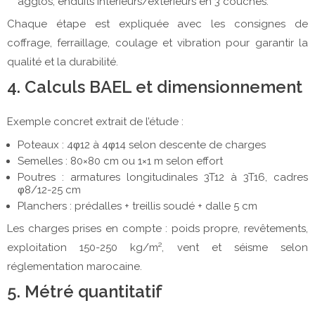
agglos, enduits intérieurs/extérieurs en 3 couches.
Chaque étape est expliquée avec les consignes de
coffrage, ferraillage, coulage et vibration pour garantir la
qualité et la durabilité.
4. Calculs BAEL et dimensionnement
Exemple concret extrait de l’étude :
Poteaux : 4φ12 à 4φ14 selon descente de charges
Semelles : 80×80 cm ou 1×1 m selon effort
Poutres : armatures longitudinales 3T12 à 3T16, cadres
φ8/12-25 cm
Planchers : prédalles + treillis soudé + dalle 5 cm
Les charges prises en compte : poids propre, revêtements,
exploitation 150-250 kg/m², vent et séisme selon
réglementation marocaine.
5. Métré quantitatif