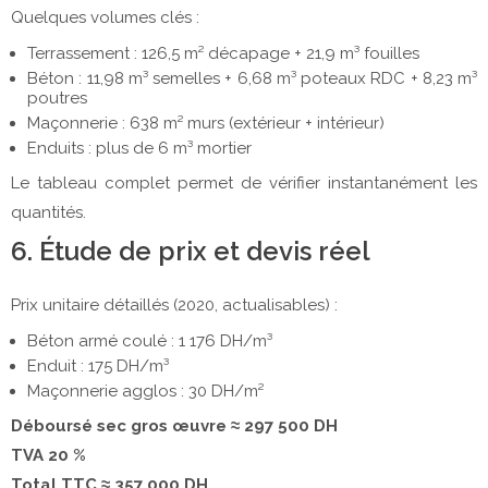
Quelques volumes clés :
Terrassement : 126,5 m² décapage + 21,9 m³ fouilles
Béton : 11,98 m³ semelles + 6,68 m³ poteaux RDC + 8,23 m³
poutres
Maçonnerie : 638 m² murs (extérieur + intérieur)
Enduits : plus de 6 m³ mortier
Le tableau complet permet de vérifier instantanément les
quantités.
6. Étude de prix et devis réel
Prix unitaire détaillés (2020, actualisables) :
Béton armé coulé : 1 176 DH/m³
Enduit : 175 DH/m³
Maçonnerie agglos : 30 DH/m²
Déboursé sec gros œuvre ≈ 297 500 DH
TVA 20 %
Total TTC ≈ 357 000 DH