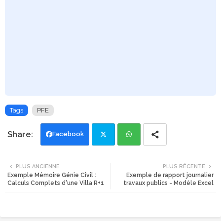
Tags
PFE
Facebook
Twi
Wh
PLUS ANCIENNE
PLUS RÉCENTE
Exemple Mémoire Génie Civil :
Exemple de rapport journalier
tte
ats
Calculs Complets d'une Villa R+1
travaux publics - Modèle Excel
r
app