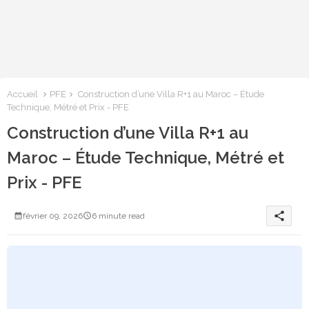
Accueil
PFE
Construction d’une Villa R+1 au Maroc – Étude
Technique, Métré et Prix - PFE
Construction d’une Villa R+1 au
Maroc – Étude Technique, Métré et
Prix - PFE
share
février 09, 2026
6 minute read