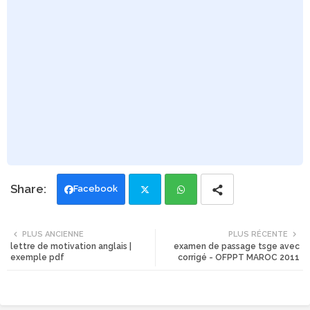
Facebook
Twi
Wh
PLUS ANCIENNE
PLUS RÉCENTE
lettre de motivation anglais |
examen de passage tsge avec
tte
ats
exemple pdf
corrigé - OFPPT MAROC 2011
r
app