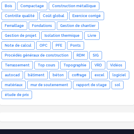
Bois
Compactage
Construction métallique
Contrôle qualité
Coût global
Exercice corrigé
Ferraillage
Fondations
Gestion de chantier
Gestion de projet
Isolation thermique
Livre
Note de calcul
OPC
PFE
Ponts
Procédés généraux de construction
RDM
SIG
Terrassement
Top cours
Topographie
VRD
Vidéos
autocad
bâtiment
béton
coffrage
excel
logiciel
matériaux
mur de soutenement
rapport de stage
sol
étude de prix