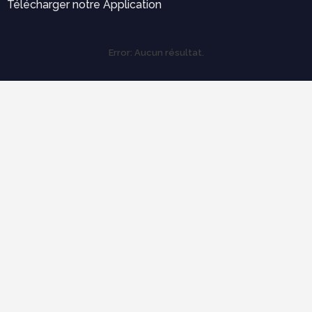
Télécharger notre Application
Error:
Aucun résultat.
Labels
Outils pratiques
Expertise et diagnostique
électricité
Ergonomie et confort d'usage
économie de construction
mécanique des structures
Cours populaires
Organisation et Gestion de Chantier : Le Guide Complet