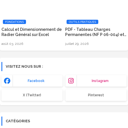
FONDATIONS
OUTILS PRATIQUES
Calcul et Dimensionnement de
PDF - Tableau Charges
Radier Général sur Excel
Permanentes (NF P 06-004) et
Surcharges d’Exploitation
août 03, 2026
juillet 29, 2026
(Eurocode 1)
VISITEZ NOUS SUR :
Facebook
Instagram
X (Twitter)
Pinterest
CATÉGORIES