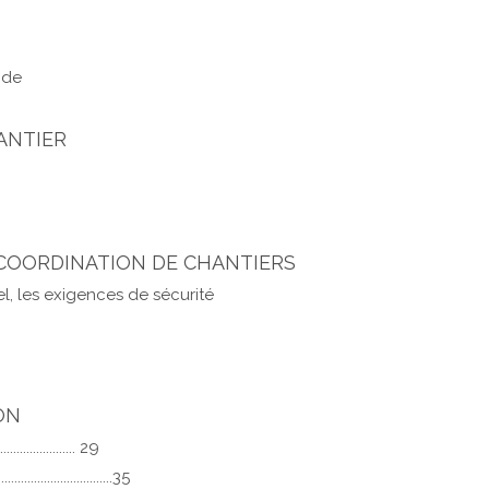
nde
HANTIER
L-COORDINATION DE CHANTIERS
l, les exigences de sécurité
ION
.................. 29
.....................35