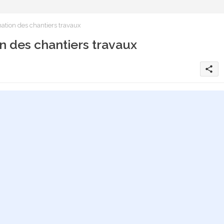
ation des chantiers travaux
n des chantiers travaux
share