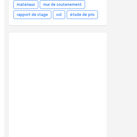
matériaux
mur de soutenement
rapport de stage
sol
étude de prix