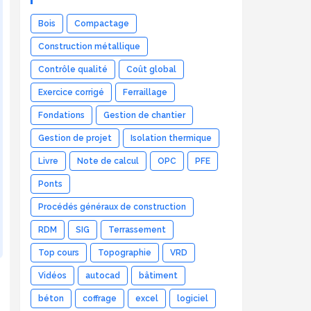
Bois
Compactage
Construction métallique
Contrôle qualité
Coût global
Exercice corrigé
Ferraillage
Fondations
Gestion de chantier
Gestion de projet
Isolation thermique
Livre
Note de calcul
OPC
PFE
Ponts
Procédés généraux de construction
RDM
SIG
Terrassement
Top cours
Topographie
VRD
Vidéos
autocad
bâtiment
béton
coffrage
excel
logiciel