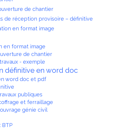
'ouverture de chantier
 de réception provisoire – définitive
ation en format image
on en format image
'ouverture de chantier
 travaux - exemple
n définitive en word doc
 en word doc et pdf
initive
ravaux publiques
ffrage et ferraillage
ouvrage génie civil
ux BTP