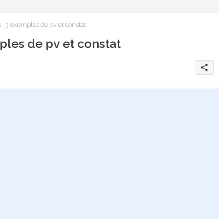
 : 3 exemples de pv et constat
ples de pv et constat
share