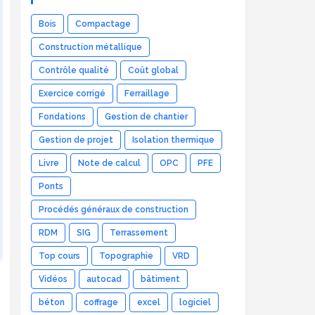
Bois
Compactage
Construction métallique
Contrôle qualité
Coût global
Exercice corrigé
Ferraillage
Fondations
Gestion de chantier
Gestion de projet
Isolation thermique
Livre
Note de calcul
OPC
PFE
Ponts
Procédés généraux de construction
RDM
SIG
Terrassement
Top cours
Topographie
VRD
Vidéos
autocad
bâtiment
béton
coffrage
excel
logiciel