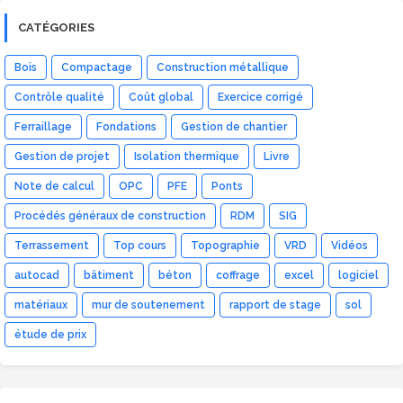
CATÉGORIES
Bois
Compactage
Construction métallique
Contrôle qualité
Coût global
Exercice corrigé
Ferraillage
Fondations
Gestion de chantier
Gestion de projet
Isolation thermique
Livre
Note de calcul
OPC
PFE
Ponts
Procédés généraux de construction
RDM
SIG
Terrassement
Top cours
Topographie
VRD
Vidéos
autocad
bâtiment
béton
coffrage
excel
logiciel
matériaux
mur de soutenement
rapport de stage
sol
étude de prix