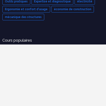
Outils pratiques
Expertise et diagnostique
électricité
Ergonomie et confort d'usage
économie de construction
mécanique des structures
Cours populaires
Organisation et Gestion de Chantier : Le Guide Complet
(Cours PDF)
novembre 21, 2025
Modèle de devis bâtiment pdf gratuit
mars 12, 2023
Tableau de métré BTP : guide complet + modèles Excel
septembre 20, 2025
70 exercices corrigées en RDM avec cours en pdf à
télécharger gratuitement