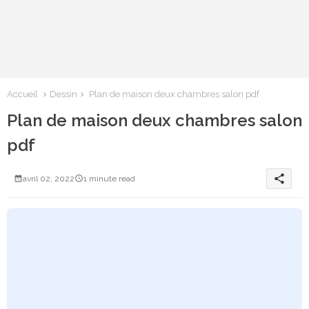
Accueil
Dessin
Plan de maison deux chambres salon pdf
Plan de maison deux chambres salon
pdf
share
avril 02, 2022
1 minute read