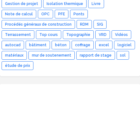
Gestion de projet
Isolation thermique
Livre
Note de calcul
OPC
PFE
Ponts
Procédés généraux de construction
RDM
SIG
Terrassement
Top cours
Topographie
VRD
Vidéos
autocad
bâtiment
béton
coffrage
excel
logiciel
matériaux
mur de soutenement
rapport de stage
sol
étude de prix