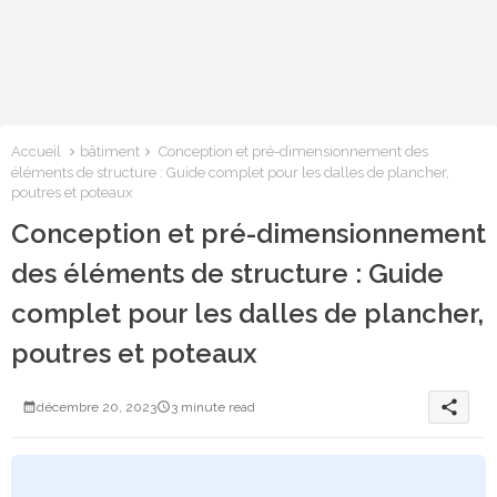
Accueil
bâtiment
Conception et pré-dimensionnement des
éléments de structure : Guide complet pour les dalles de plancher,
poutres et poteaux
Conception et pré-dimensionnement
des éléments de structure : Guide
complet pour les dalles de plancher,
poutres et poteaux
share
décembre 20, 2023
3 minute read