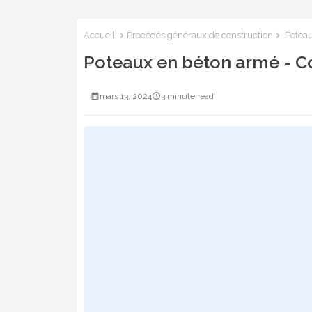
Accueil
Procédés généraux de construction
Poteau
Poteaux en béton armé - C
mars 13, 2024
3 minute read