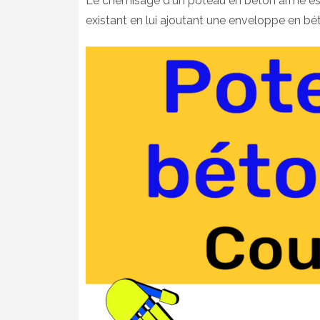
Le chemisage d'un poteau en béton armé est 
existant en lui ajoutant une enveloppe en b