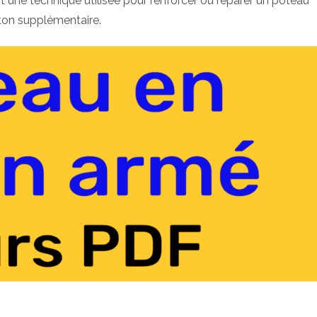
une technique utilisée pour renforcer ou réparer un poteau
éton supplémentaire.