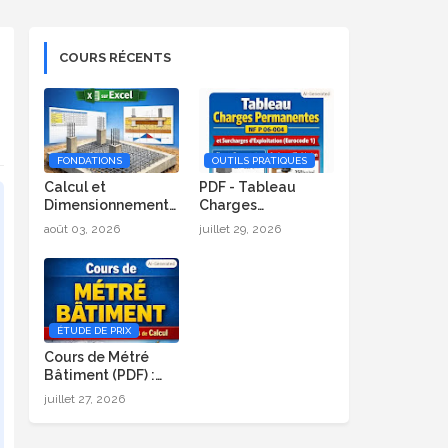
COURS RÉCENTS
FONDATIONS
OUTILS PRATIQUES
Calcul et
PDF - Tableau
Dimensionnement
Charges
de Radier Général
Permanentes (NF P
août 03, 2026
juillet 29, 2026
sur Excel
06-004) et
Surcharges
d’Exploitation
(Eurocode 1)
ÉTUDE DE PRIX
Cours de Métré
Bâtiment (PDF) :
Formules, Méthode
juillet 27, 2026
et Exemples de
Calcul