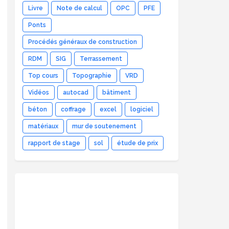
Livre
Note de calcul
OPC
PFE
Ponts
Procédés généraux de construction
RDM
SIG
Terrassement
Top cours
Topographie
VRD
Vidéos
autocad
bâtiment
béton
coffrage
excel
logiciel
matériaux
mur de soutenement
rapport de stage
sol
étude de prix