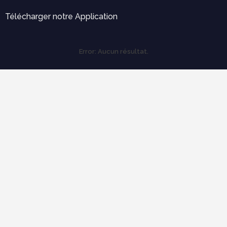
Télécharger notre Application
Error:
Aucun résultat.
Labels
Outils pratiques
Expertise et diagnostique
électricité
Ergonomie et confort d'usage
économie de construction
mécanique des structures
Cours populaires