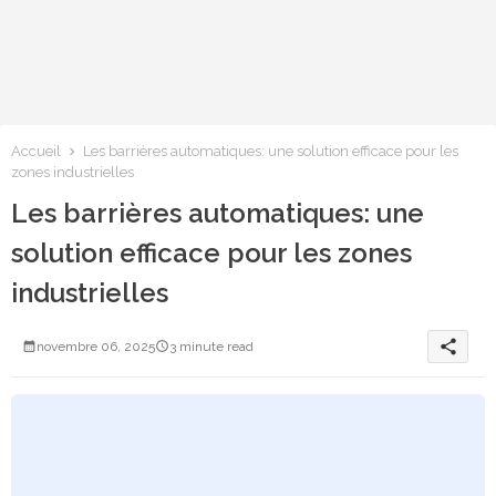
Accueil
Les barrières automatiques: une solution efficace pour les
zones industrielles
Les barrières automatiques: une
solution efficace pour les zones
industrielles
share
novembre 06, 2025
3 minute read