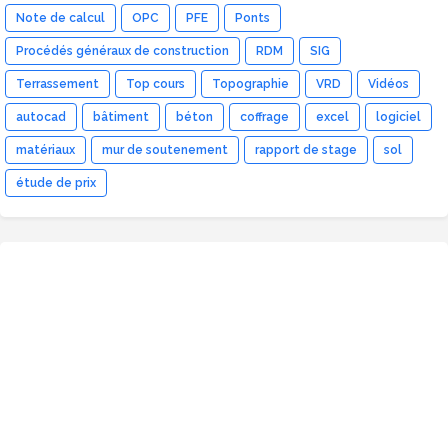
Note de calcul
OPC
PFE
Ponts
Procédés généraux de construction
RDM
SIG
Terrassement
Top cours
Topographie
VRD
Vidéos
autocad
bâtiment
béton
coffrage
excel
logiciel
matériaux
mur de soutenement
rapport de stage
sol
étude de prix