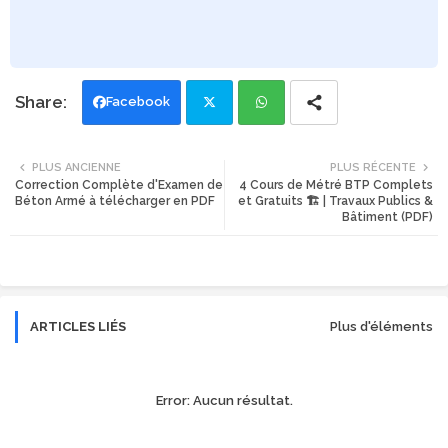
Facebook
Twi
Wh
PLUS ANCIENNE
PLUS RÉCENTE
Correction Complète d'Examen de
4 Cours de Métré BTP Complets
tte
ats
Béton Armé à télécharger en PDF
et Gratuits 🏗️ | Travaux Publics &
Bâtiment (PDF)
r
app
ARTICLES LIÉS
Plus d'éléments
Error:
Aucun résultat.